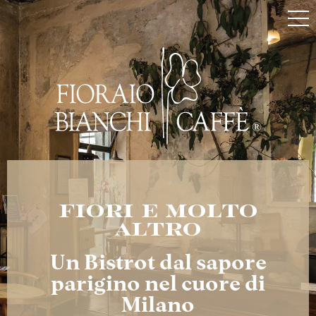
FIORI E MOLTO
ALTRO
Un Bistrot dal sapore
parigino nel cuore di
Milano