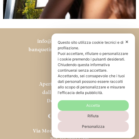
info@fioraiobianchicaffe.it
✕
Questo sito utilizza cookie tecnici e di
profilazione.
banqueting@fioraiobianchicaffe.it
Puoi accettare, rifiutare o personalizzare
i cookie premendo i pulsanti desiderati.
Chiudendo questa informativa
ORARI
continuerai senza accettare.
Accettando, sei consapevole che i tuoi
dati personali possono essere raccolti
Aperto da lunedì a sabato
allo scopo di personalizzare e misurare
l'efficacia della pubblicità.
dalle ore 8.00 alle 23.00
Domenica CHIUSO
Accetta
CONTATTI
Rifiuta
Personalizza
Via Montebello, 7 20121 Milano