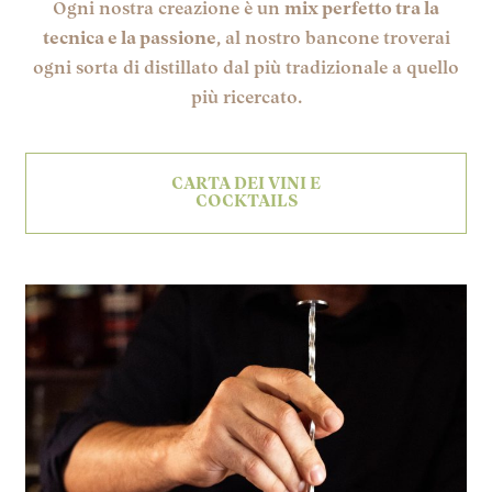
Ogni nostra creazione è un
mix perfetto tra la
tecnica e la passione
, al nostro bancone troverai
ogni sorta di distillato dal più tradizionale a quello
più ricercato.
CARTA DEI VINI E
COCKTAILS