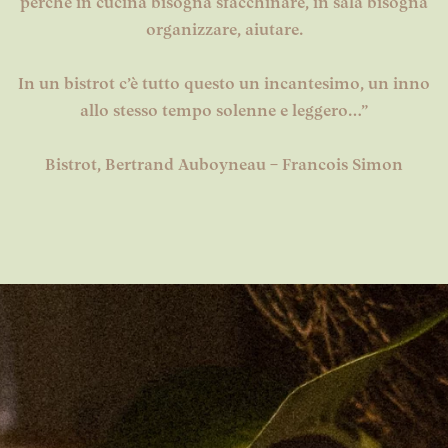
perchè in cucina bisogna sfacchinare, in sala bisogna
organizzare, aiutare.
In un bistrot c’è tutto questo un incantesimo, un inno
allo stesso tempo solenne e leggero…”
Bistrot, Bertrand Auboyneau – Francois Simon