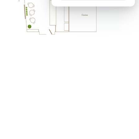
info@fioraiobianchicaffe.it
banqueting@fioraiobianchicaffe.it
ORARI
Aperto da lunedì a sabato
dalle ore 8.00 alle 23.00
Domenica CHIUSO
CONTATTI