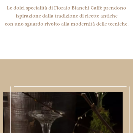
Le dolci specialità di Fioraio Bianchi Caffè prendono
ispirazione dalla tradizione di ricette antiche
con uno sguardo rivolto alla modernità delle tecniche.